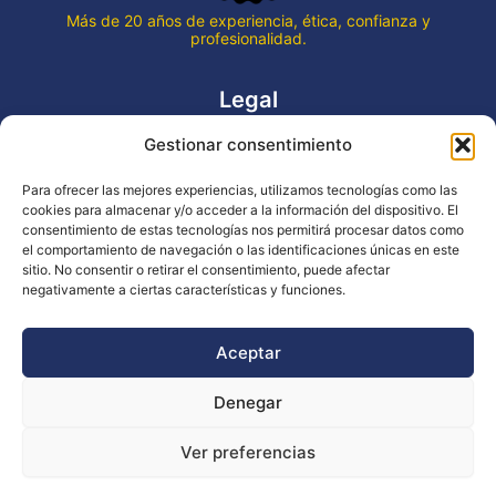
Más de 20 años de experiencia, ética, confianza y
profesionalidad.
Legal
Gestionar consentimiento
Aviso legal
Política de privacidad
Para ofrecer las mejores experiencias, utilizamos tecnologías como las
Declaración de accesibilidad
cookies para almacenar y/o acceder a la información del dispositivo. El
Política de cookies (UE)
consentimiento de estas tecnologías nos permitirá procesar datos como
el comportamiento de navegación o las identificaciones únicas en este
sitio. No consentir o retirar el consentimiento, puede afectar
negativamente a ciertas características y funciones.
Copyright © 2026 EVENTOS LA OCA
Aceptar
Denegar
Financiado por la Unión Europea - NextGenerationEU
Ver preferencias
Diseño WsM