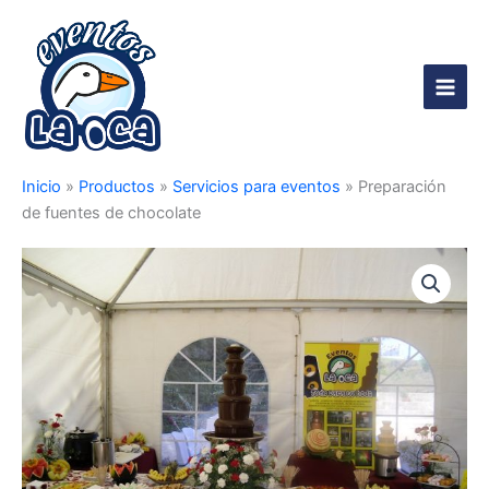
Ir
al
contenido
Main
Men
Inicio
»
Productos
»
Servicios para eventos
»
Preparación
de fuentes de chocolate