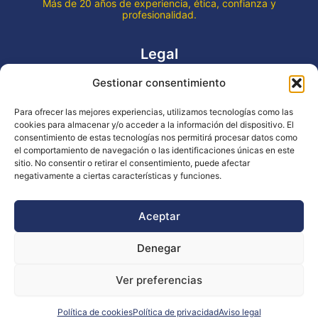
Más de 20 años de experiencia, ética, confianza y
profesionalidad.
Legal
Gestionar consentimiento
Aviso legal
Política de privacidad
Para ofrecer las mejores experiencias, utilizamos tecnologías como las
Declaración de accesibilidad
cookies para almacenar y/o acceder a la información del dispositivo. El
Política de cookies (UE)
consentimiento de estas tecnologías nos permitirá procesar datos como
el comportamiento de navegación o las identificaciones únicas en este
sitio. No consentir o retirar el consentimiento, puede afectar
negativamente a ciertas características y funciones.
Copyright © 2026 EVENTOS LA OCA
Aceptar
Denegar
Financiado por la Unión Europea - NextGenerationEU
Ver preferencias
Diseño WsM
Política de cookies
Política de privacidad
Aviso legal