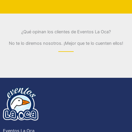
¿Qué opinan los clientes de Eventos La Oca?
No te lo diremos nosotros. ¡Mejor que te lo cuenten ellos!
Eventos La Oca