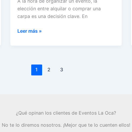
A la hora de organizar un evento, la
elección entre alquilar o comprar una
carpa es una decisión clave. En
Alquiler
Leer más »
de
carpas
vs.
compra:
¿Qué
1
2
3
conviene
más?
¿Qué opinan los clientes de Eventos La Oca?
No te lo diremos nosotros. ¡Mejor que te lo cuenten ellos!