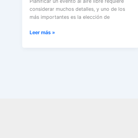
Planificar un evento al aire libre requiere
considerar muchos detalles, y uno de los
más importantes es la elección de
Cómo
Leer más »
elegir
la
mejor
carpa
para
tu
evento