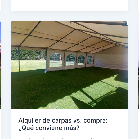
mejores
opciones
de
mobiliario
para
bodas
en
Cádiz
y
Sevilla
Alquiler de carpas vs. compra:
¿Qué conviene más?