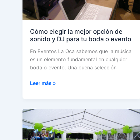
en
cualquier
temporada
Cómo elegir la mejor opción de
sonido y DJ para tu boda o evento
En Eventos La Oca sabemos que la música
es un elemento fundamental en cualquier
boda o evento. Una buena selección
Cómo
Leer más »
elegir
la
mejor
opción
de
sonido
y