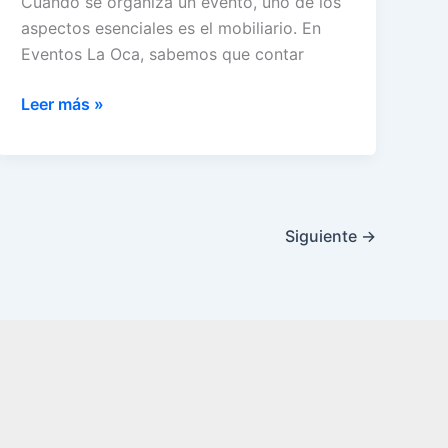
Cuando se organiza un evento, uno de los
aspectos esenciales es el mobiliario. En
Eventos La Oca, sabemos que contar
Todo
Leer más »
lo
que
debes
saber
sobre
Siguiente
→
el
alquiler
de
mobiliario
para
eventos