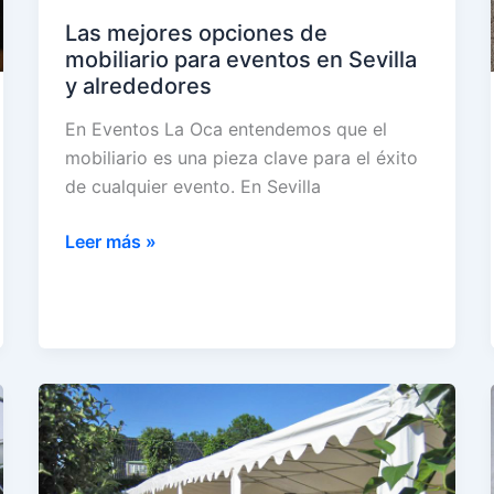
Las mejores opciones de
mobiliario para eventos en Sevilla
y alrededores
En Eventos La Oca entendemos que el
mobiliario es una pieza clave para el éxito
de cualquier evento. En Sevilla
Las
Leer más »
mejores
opciones
de
mobiliario
para
eventos
en
Sevilla