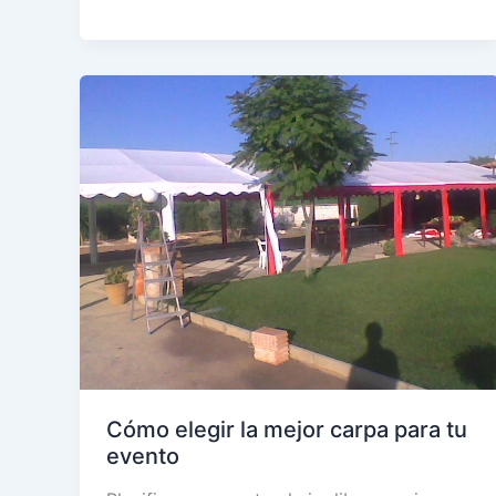
mejores
proveedores
de
equipamiento
para
eventos
en
Cádiz
y
Sevilla
Cómo elegir la mejor carpa para tu
evento