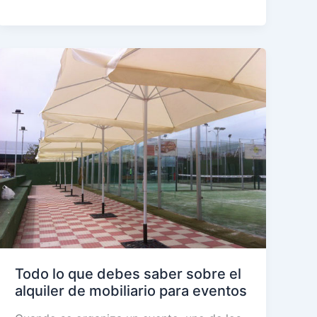
un
evento
en
Cádiz
con
el
mejor
alquiler
de
equipamiento
Todo lo que debes saber sobre el
alquiler de mobiliario para eventos