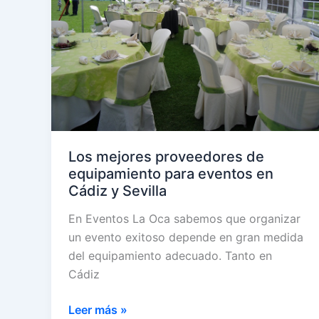
DJ
para
tu
boda
o
evento
Los mejores proveedores de
equipamiento para eventos en
Cádiz y Sevilla
En Eventos La Oca sabemos que organizar
un evento exitoso depende en gran medida
del equipamiento adecuado. Tanto en
Cádiz
Los
Leer más »