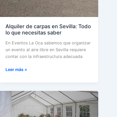
Alquiler de carpas en Sevilla: Todo
lo que necesitas saber
En Eventos La Oca sabemos que organizar
un evento al aire libre en Sevilla requiere
contar con la infraestructura adecuada
Alquiler
Leer más »
de
carpas
en
Sevilla:
Todo
lo
que