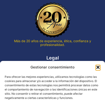
Más de 20 años de experiencia, ética, confianza y
profesionalidad.
Legal
Gestionar consentimiento
Aviso legal
Política de privacidad
Para ofrecer las mejores experiencias, utilizamos tecnologías como las
Declaración de accesibilidad
cookies para almacenar y/o acceder a la información del dispositivo. El
Política de cookies (UE)
consentimiento de estas tecnologías nos permitirá procesar datos como
el comportamiento de navegación o las identificaciones únicas en este
sitio. No consentir o retirar el consentimiento, puede afectar
negativamente a ciertas características y funciones.
Copyright © 2026 EVENTOS LA OCA