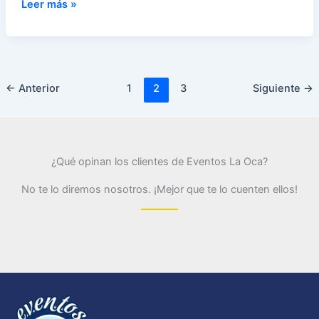
Candy
Leer más »
bar
para
bodas
y
←
Anterior
1
2
3
Siguiente
→
fiestas:
Cómo
organizar
el
mejor
¿Qué opinan los clientes de Eventos La Oca?
buffet
No te lo diremos nosotros. ¡Mejor que te lo cuenten ellos!
de
chuches