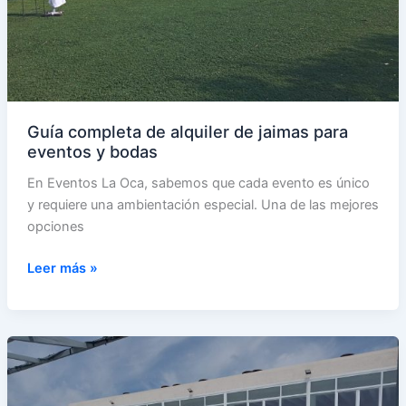
Guía completa de alquiler de jaimas para
eventos y bodas
En Eventos La Oca, sabemos que cada evento es único
y requiere una ambientación especial. Una de las mejores
opciones
Guía
Leer más »
completa
de
alquiler
de
jaimas
para