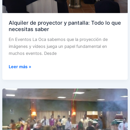
Alquiler de proyector y pantalla: Todo lo que
necesitas saber
En Eventos La Oca sabemos que la proyección de
imágenes y vídeos juega un papel fundamental en
muchos eventos. Desde
Alquiler
Leer más »
de
proyector
y
pantalla:
Todo
lo
que
necesitas
saber