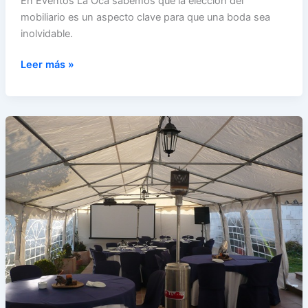
En Eventos La Oca sabemos que la elección del
mobiliario es un aspecto clave para que una boda sea
inolvidable.
Top
Leer más »
5
mobiliarios
imprescindibles
para
bodas
en
Cadiz
y
Sevilla