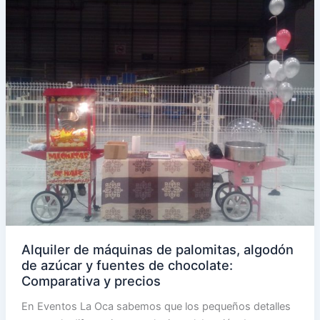
iluminación
y
sonido
para
eventos
Alquiler de máquinas de palomitas, algodón
de azúcar y fuentes de chocolate:
Comparativa y precios
En Eventos La Oca sabemos que los pequeños detalles