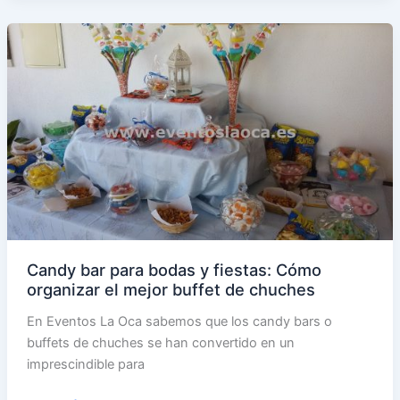
mini
ferias
en
comuniones
y
bodas
Candy bar para bodas y fiestas: Cómo
organizar el mejor buffet de chuches
En Eventos La Oca sabemos que los candy bars o
buffets de chuches se han convertido en un
imprescindible para