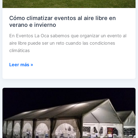
Cómo climatizar eventos al aire libre en
verano e invierno
En Eventos La Oca sabemos que organizar un evento al
aire libre puede ser un reto cuando las condiciones
climáticas
Cómo
Leer más »
climatizar
eventos
al
aire
libre
en
verano
e
invierno