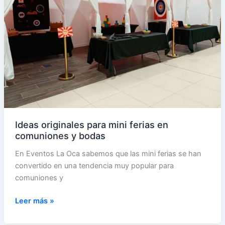
Ideas originales para mini ferias en
comuniones y bodas
En Eventos La Oca sabemos que las mini ferias se han
convertido en una tendencia muy popular para
comuniones y
Ideas
Leer más »
originales
para