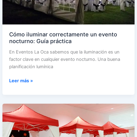
Cómo iluminar correctamente un evento
nocturno: Guía práctica
En Eventos La Oca sabemos que la iluminación es un
factor clave en cualquier evento nocturno. Una buena
planificación lumínica
Cómo
Leer más »
iluminar
correctamente
un
evento
nocturno:
Guía
práctica