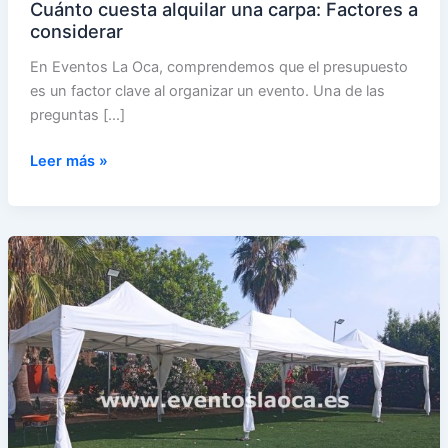
Cuánto cuesta alquilar una carpa: Factores a
considerar
En Eventos La Oca, comprendemos que el presupuesto
es un factor clave al organizar un evento. Una de las
preguntas […]
Cuánto
Leer más »
cuesta
alquilar
una
carpa:
Factores
a
considerar