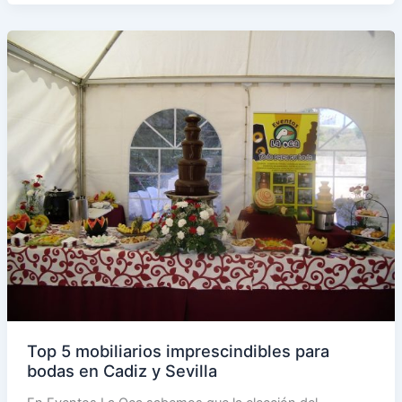
opciones
de
carpas
para
eventos:
¿Cuál
elegir?
Top 5 mobiliarios imprescindibles para
bodas en Cadiz y Sevilla