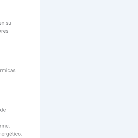
en su
ores
érmicas
 de
orme.
ergético.