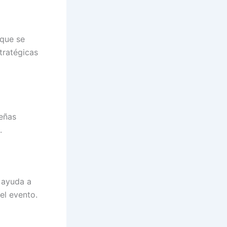
 que se
tratégicas
ueñas
.
s ayuda a
el evento.