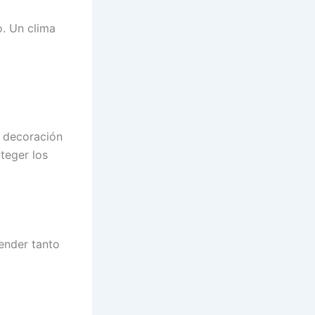
o. Un clima
a decoración
teger los
ender tanto