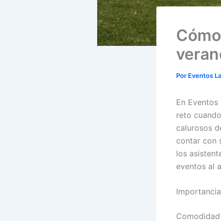
Cómo c
veran
Por
Eventos L
En Eventos 
reto cuando
calurosos d
contar con 
los asistent
eventos al a
Importancia
Comodidad p