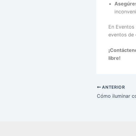
Asegúres
inconveni
En Eventos 
eventos de 
¡Contácteno
libre!
ANTERIOR