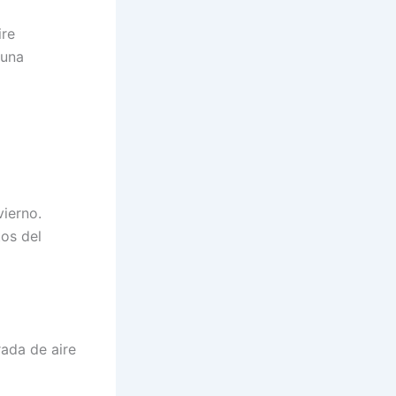
ire
 una
vierno.
tos del
rada de aire