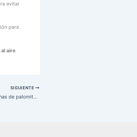
ra evitar
ión para
al aire
SIGUIENTE
Alquiler de máquinas de palomitas, algodón de azúcar y fuentes de chocolate: Comparativa y precios