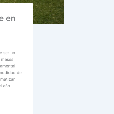
re en
e ser un
s meses
damental
omodidad de
imatizar
l año.