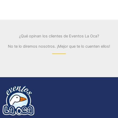
¿Qué opinan los clientes de Eventos La Oca?
No te lo diremos nosotros. ¡Mejor que te lo cuenten ellos!