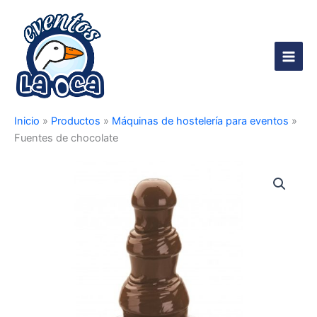
Ir
al
contenido
Main
Men
Inicio
»
Productos
»
Máquinas de hostelería para eventos
»
Fuentes de chocolate