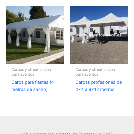
Carpas y climatización
Carpas y climatización
para eventos
para eventos
Carpa para fiestas (4
Carpas profesiones de
metros de ancho)
4×4 a 8×12 metros