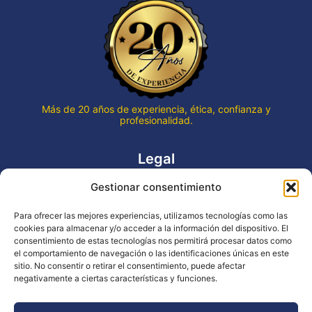
Más de 20 años de experiencia, ética, confianza y
profesionalidad.
Legal
Gestionar consentimiento
Aviso legal
Política de privacidad
Para ofrecer las mejores experiencias, utilizamos tecnologías como las
Declaración de accesibilidad
cookies para almacenar y/o acceder a la información del dispositivo. El
Política de cookies (UE)
consentimiento de estas tecnologías nos permitirá procesar datos como
el comportamiento de navegación o las identificaciones únicas en este
sitio. No consentir o retirar el consentimiento, puede afectar
negativamente a ciertas características y funciones.
Copyright © 2026 EVENTOS LA OCA