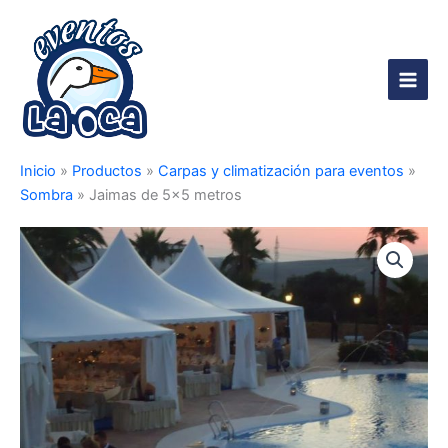
Ir
al
contenido
Main
Men
Inicio
»
Productos
»
Carpas y climatización para eventos
»
Sombra
»
Jaimas de 5×5 metros