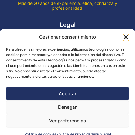
Más de 20 años de experiencia, ética, confianza y
profesionalidad.
Legal
Gestionar consentimiento
Aviso legal
Política de privacidad
Para ofrecer las mejores experiencias, utilizamos tecnologías como las
Declaración de accesibilidad
cookies para almacenar y/o acceder a la información del dispositivo. El
Política de cookies (UE)
consentimiento de estas tecnologías nos permitirá procesar datos como
el comportamiento de navegación o las identificaciones únicas en este
sitio. No consentir o retirar el consentimiento, puede afectar
negativamente a ciertas características y funciones.
Copyright © 2026 EVENTOS LA OCA
Aceptar
Denegar
Financiado por la Unión Europea - NextGenerationEU
Ver preferencias
Diseño WsM
Política de cookies
Política de privacidad
Aviso legal