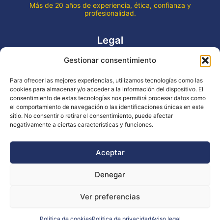
Más de 20 años de experiencia, ética, confianza y
profesionalidad.
Legal
Gestionar consentimiento
Aviso legal
Política de privacidad
Para ofrecer las mejores experiencias, utilizamos tecnologías como las
Declaración de accesibilidad
cookies para almacenar y/o acceder a la información del dispositivo. El
Política de cookies (UE)
consentimiento de estas tecnologías nos permitirá procesar datos como
el comportamiento de navegación o las identificaciones únicas en este
sitio. No consentir o retirar el consentimiento, puede afectar
negativamente a ciertas características y funciones.
Copyright © 2026 EVENTOS LA OCA
Aceptar
Denegar
Financiado por la Unión Europea - NextGenerationEU
Ver preferencias
Diseño WsM
Política de cookies
Política de privacidad
Aviso legal