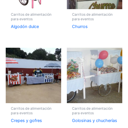
Carritos de alimentación
Carritos de alimentación
para eventos
para eventos
Algodón dulce
Churros
Carritos de alimentación
Carritos de alimentación
para eventos
para eventos
Crepes y gofres
Golosinas y chucherías