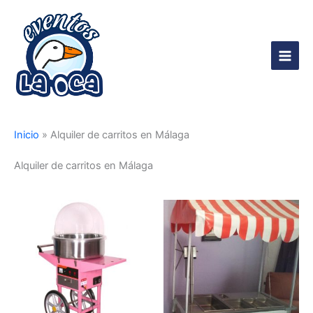
Ir
al
contenido
Main
Men
Inicio
»
Alquiler de carritos en Málaga
Alquiler de carritos en Málaga