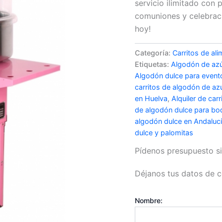
servicio ilimitado con
comuniones y celebraci
hoy!
Categoría:
Carritos de al
Etiquetas:
Algodón de azú
Algodón dulce para event
carritos de algodón de az
en Huelva
,
Alquiler de car
de algodón dulce para bo
algodón dulce en Andaluc
dulce y palomitas
Pídenos presupuesto 
Déjanos tus datos de c
Nombre: