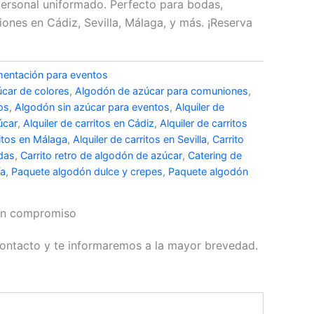
 personal uniformado. Perfecto para bodas,
ones en Cádiz, Sevilla, Málaga, y más. ¡Reserva
imentación para eventos
car de colores
,
Algodón de azúcar para comuniones
,
os
,
Algodón sin azúcar para eventos
,
Alquiler de
úcar
,
Alquiler de carritos en Cádiz
,
Alquiler de carritos
ritos en Málaga
,
Alquiler de carritos en Sevilla
,
Carrito
das
,
Carrito retro de algodón de azúcar
,
Catering de
ía
,
Paquete algodón dulce y crepes
,
Paquete algodón
sin compromiso
ontacto y te informaremos a la mayor brevedad.