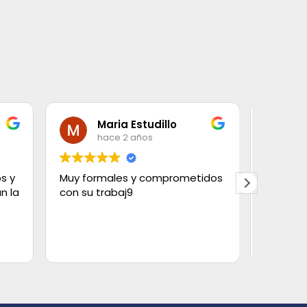
 Estudillo
Conchi Silva Lanza
2 años
hace 3 años
s y comprometidos
Contraté carpas, mesas y sillas
j9
con ellos, y en carpas te dan a
elegir entre muchas medidas y
tipos.
Tanto mesas como sillas
Leer más
estaban muy cuidados y
limpios, y la carpa en el cesped
quedó muy bonita con sus
cortinas. Se esmeran mucho en