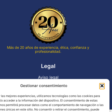
que quede todo muy bien
terminado y preparado por si
hace viento.
Gran profesionalidad y cercanía
en todo momento.
Gracias Jesús por tu buen
trabajo!
Más de 20 años de experiencia, ética, confianza y
profesionalidad.
Legal
Aviso legal
Política de privacidad
Gestionar consentimiento
Declaración de accesibilidad
 las mejores experiencias, utilizamos tecnologías como las cookies para
Política de cookies (UE)
o acceder a la información del dispositivo. El consentimiento de estas
 nos permitirá procesar datos como el comportamiento de navegación o las
ones únicas en este sitio. No consentir o retirar el consentimiento, puede