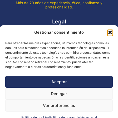
Más de 20 años de experiencia, ética, confianza y
profesionalidad.
Legal
Gestionar consentimiento
Aviso legal
Política de privacidad
Para ofrecer las mejores experiencias, utilizamos tecnologías como las
Declaración de accesibilidad
cookies para almacenar y/o acceder a la información del dispositivo. El
Política de cookies (UE)
consentimiento de estas tecnologías nos permitirá procesar datos como
el comportamiento de navegación o las identificaciones únicas en este
sitio. No consentir o retirar el consentimiento, puede afectar
negativamente a ciertas características y funciones.
Copyright © 2026 EVENTOS LA OCA
Aceptar
Denegar
Financiado por la Unión Europea - NextGenerationEU
Ver preferencias
Diseño WsM
Política de cookies
Política de privacidad
Aviso legal