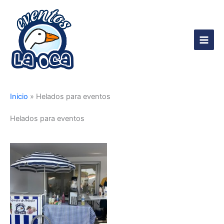
Ir
al
contenido
Main
Men
Inicio
»
Helados para eventos
Helados para eventos