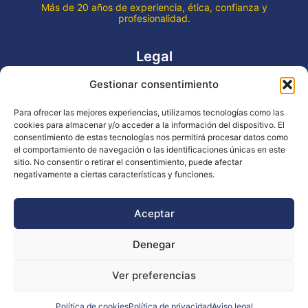
Más de 20 años de experiencia, ética, confianza y
profesionalidad.
Legal
Gestionar consentimiento
Aviso legal
Política de privacidad
Para ofrecer las mejores experiencias, utilizamos tecnologías como las
Declaración de accesibilidad
cookies para almacenar y/o acceder a la información del dispositivo. El
Política de cookies (UE)
consentimiento de estas tecnologías nos permitirá procesar datos como
el comportamiento de navegación o las identificaciones únicas en este
sitio. No consentir o retirar el consentimiento, puede afectar
negativamente a ciertas características y funciones.
Copyright © 2026 EVENTOS LA OCA
Aceptar
Denegar
Financiado por la Unión Europea - NextGenerationEU
Ver preferencias
Diseño WsM
Política de cookies
Política de privacidad
Aviso legal