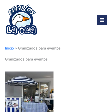
Ir
al
contenido
Main
Men
Inicio
»
Granizados para eventos
Granizados para eventos