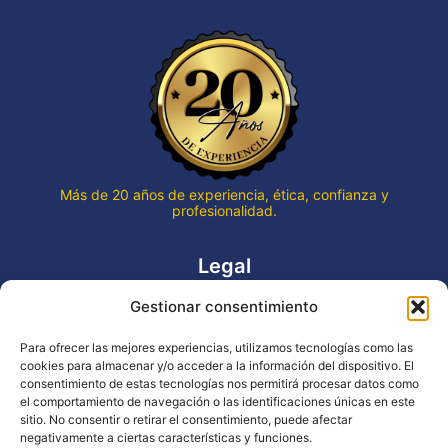
Más de 20 años de experiencia, ética, confianza y
profesionalidad.
Legal
Gestionar consentimiento
Aviso legal
Política de privacidad
Para ofrecer las mejores experiencias, utilizamos tecnologías como las
Declaración de accesibilidad
cookies para almacenar y/o acceder a la información del dispositivo. El
Política de cookies (UE)
consentimiento de estas tecnologías nos permitirá procesar datos como
el comportamiento de navegación o las identificaciones únicas en este
sitio. No consentir o retirar el consentimiento, puede afectar
negativamente a ciertas características y funciones.