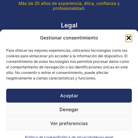
Más de 20 años de experiencia, ética, confianza y
profesionalidad.
Legal
Gestionar consentimiento
Aviso legal
Política de privacidad
Para ofrecer las mejores experiencias, utilizamos tecnologías como las
Declaración de accesibilidad
cookies para almacenar y/o acceder a la información del dispositivo. El
Política de cookies (UE)
consentimiento de estas tecnologías nos permitirá procesar datos como
el comportamiento de navegación o las identificaciones únicas en este
sitio. No consentir o retirar el consentimiento, puede afectar
negativamente a ciertas características y funciones.
Copyright © 2026 EVENTOS LA OCA
Aceptar
Denegar
Financiado por la Unión Europea - NextGenerationEU
Ver preferencias
Diseño WsM
Política de cookies
Política de privacidad
Aviso legal