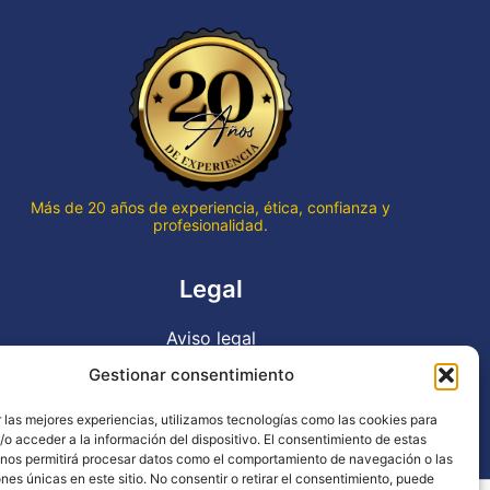
que qu
termin
hace v
Gran p
en to
Gracia
trabaj
Más de 20 años de experiencia, ética, confianza y
profesionalidad.
Legal
Aviso legal
Política de privacidad
Gestionar consentimiento
Declaración de accesibilidad
 las mejores experiencias, utilizamos tecnologías como las cookies para
Política de cookies (UE)
o acceder a la información del dispositivo. El consentimiento de estas
 nos permitirá procesar datos como el comportamiento de navegación o las
ones únicas en este sitio. No consentir o retirar el consentimiento, puede