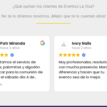
¿Qué opinan los clientes de Eventos La Oca?
No te lo diremos nosotros. ¡Mejor que te lo cuenten ellos!
Patr Miranda
Ivory Nails
hace 2 años
hace 2 años
tamos el servicio de
Muy profesionales, resoluti
s, palomitas y algodón
con mucha presencia. Marc
car para la comunión de
diferencia y hacen que tu
 el sábado día 4 de
evento sea de lo mejor.
olo decir que el servicio
ás
lente, los helados super
 el trato es de 100.
 gracias