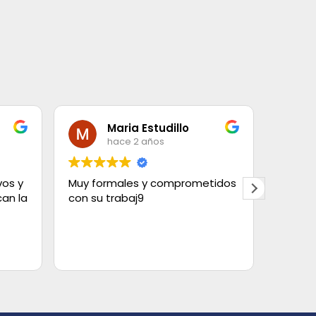
Maria Estudillo
hace 2 años
vos y
Muy formales y comprometidos
Contra
an la
con su trabaj9
con el
elegir
tipos.
Tanto 
Leer m
estaba
limpios
quedó 
cortin