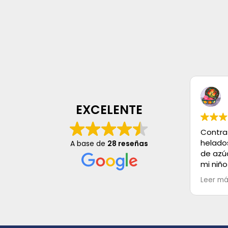
EXCELENTE
Contra
helado
A base de
28 reseñas
de azú
mi niño
mayo, s
Leer m
es Exce
buenos,
Muchas