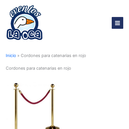
Ir
al
contenido
Main
Men
Inicio
»
Cordones para catenarias en rojo
Cordones para catenarias en rojo