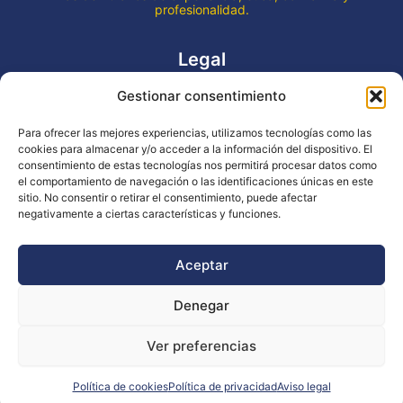
profesionalidad.
Legal
Gestionar consentimiento
Aviso legal
Política de privacidad
Para ofrecer las mejores experiencias, utilizamos tecnologías como las
Declaración de accesibilidad
cookies para almacenar y/o acceder a la información del dispositivo. El
Política de cookies (UE)
consentimiento de estas tecnologías nos permitirá procesar datos como
el comportamiento de navegación o las identificaciones únicas en este
sitio. No consentir o retirar el consentimiento, puede afectar
negativamente a ciertas características y funciones.
Copyright © 2026 EVENTOS LA OCA
Aceptar
Denegar
Financiado por la Unión Europea - NextGenerationEU
Ver preferencias
Diseño WsM
Política de cookies
Política de privacidad
Aviso legal