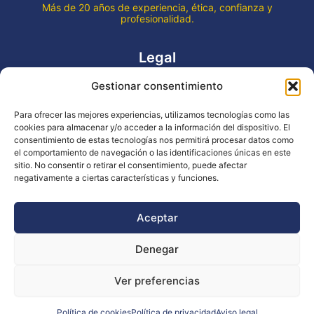
Más de 20 años de experiencia, ética, confianza y
profesionalidad.
Legal
Gestionar consentimiento
Aviso legal
Política de privacidad
Para ofrecer las mejores experiencias, utilizamos tecnologías como las
Declaración de accesibilidad
cookies para almacenar y/o acceder a la información del dispositivo. El
Política de cookies (UE)
consentimiento de estas tecnologías nos permitirá procesar datos como
el comportamiento de navegación o las identificaciones únicas en este
sitio. No consentir o retirar el consentimiento, puede afectar
negativamente a ciertas características y funciones.
Copyright © 2026 EVENTOS LA OCA
Aceptar
Denegar
Financiado por la Unión Europea - NextGenerationEU
Ver preferencias
Diseño WsM
Política de cookies
Política de privacidad
Aviso legal