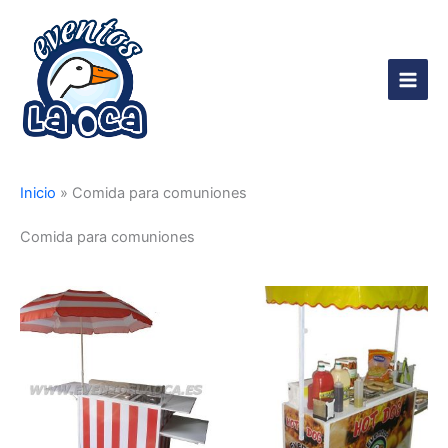
Ir
al
contenido
Main
Men
Inicio
»
Comida para comuniones
Comida para comuniones