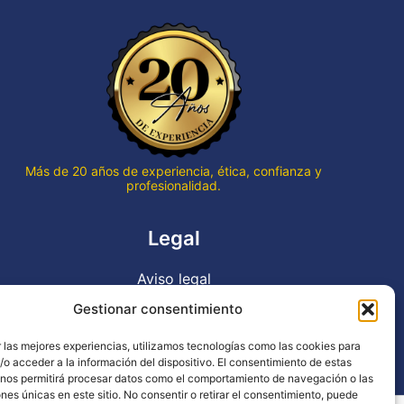
que qu
termin
hace v
Gran p
en to
Gracia
trabaj
Más de 20 años de experiencia, ética, confianza y
profesionalidad.
Legal
Aviso legal
Política de privacidad
Gestionar consentimiento
Declaración de accesibilidad
 las mejores experiencias, utilizamos tecnologías como las cookies para
Política de cookies (UE)
o acceder a la información del dispositivo. El consentimiento de estas
 nos permitirá procesar datos como el comportamiento de navegación o las
ones únicas en este sitio. No consentir o retirar el consentimiento, puede