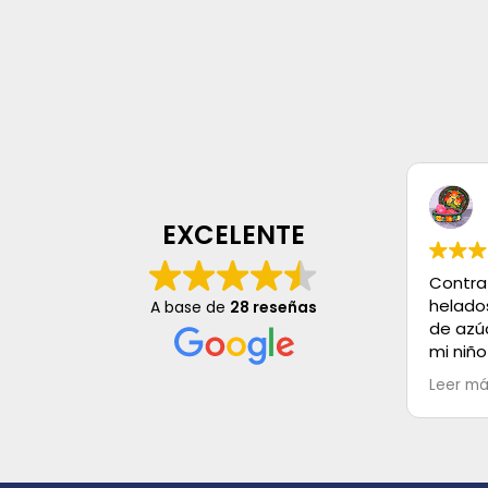
EXCELENTE
Contra
helado
A base de
28 reseñas
de azú
mi niño
mayo, s
Leer m
es Exce
buenos,
Muchas