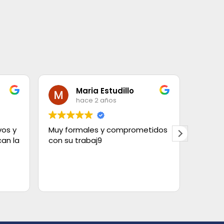
Maria Estudillo
hace 2 años
vos y
Muy formales y comprometidos
Contra
an la
con su trabaj9
con el
elegir
tipos.
Tanto 
Leer m
estaba
limpios
quedó 
cortin