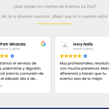
¿Qué opinan los clientes de Eventos La Oca?
No te lo diremos nosotros. ¡Mejor que te lo cuenten ellos!
Patr Miranda
Ivory Nails
hace 2 años
hace 2 años
tamos el servicio de
Muy profesionales, resoluti
s, palomitas y algodón
con mucha presencia. Marc
car para la comunión de
diferencia y hacen que tu
 el sábado día 4 de
evento sea de lo mejor.
olo decir que el servicio
ás
lente, los helados super
 el trato es de 100.
 gracias