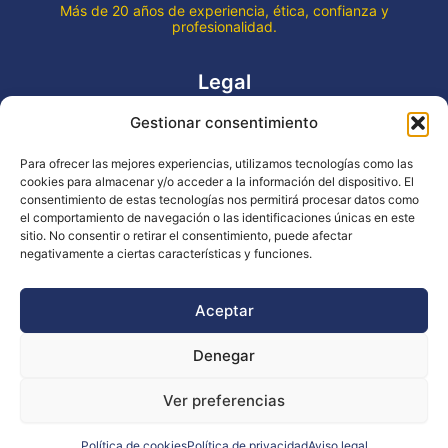
Más de 20 años de experiencia, ética, confianza y
profesionalidad.
Legal
Gestionar consentimiento
Aviso legal
Política de privacidad
Para ofrecer las mejores experiencias, utilizamos tecnologías como las
Declaración de accesibilidad
cookies para almacenar y/o acceder a la información del dispositivo. El
Política de cookies (UE)
consentimiento de estas tecnologías nos permitirá procesar datos como
el comportamiento de navegación o las identificaciones únicas en este
sitio. No consentir o retirar el consentimiento, puede afectar
negativamente a ciertas características y funciones.
Copyright © 2026 EVENTOS LA OCA
Aceptar
Denegar
Financiado por la Unión Europea - NextGenerationEU
Ver preferencias
Diseño WsM
Política de cookies
Política de privacidad
Aviso legal