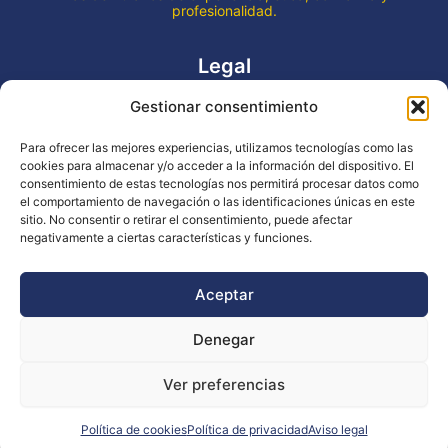
profesionalidad.
Legal
Gestionar consentimiento
Aviso legal
Política de privacidad
Para ofrecer las mejores experiencias, utilizamos tecnologías como las
Declaración de accesibilidad
cookies para almacenar y/o acceder a la información del dispositivo. El
Política de cookies (UE)
consentimiento de estas tecnologías nos permitirá procesar datos como
el comportamiento de navegación o las identificaciones únicas en este
sitio. No consentir o retirar el consentimiento, puede afectar
negativamente a ciertas características y funciones.
Copyright © 2026 EVENTOS LA OCA
Aceptar
Denegar
Financiado por la Unión Europea - NextGenerationEU
Ver preferencias
Diseño WsM
Política de cookies
Política de privacidad
Aviso legal