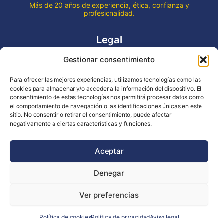
Más de 20 años de experiencia, ética, confianza y
profesionalidad.
Legal
Gestionar consentimiento
Aviso legal
Política de privacidad
Para ofrecer las mejores experiencias, utilizamos tecnologías como las
Declaración de accesibilidad
cookies para almacenar y/o acceder a la información del dispositivo. El
Política de cookies (UE)
consentimiento de estas tecnologías nos permitirá procesar datos como
el comportamiento de navegación o las identificaciones únicas en este
sitio. No consentir o retirar el consentimiento, puede afectar
negativamente a ciertas características y funciones.
Copyright © 2026 EVENTOS LA OCA
Aceptar
Denegar
Financiado por la Unión Europea - NextGenerationEU
Ver preferencias
Diseño WsM
Política de cookies
Política de privacidad
Aviso legal