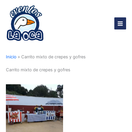
Ir
al
contenido
Main
Men
Inicio
»
Carrito mixto de crepes y gofres
Carrito mixto de crepes y gofres