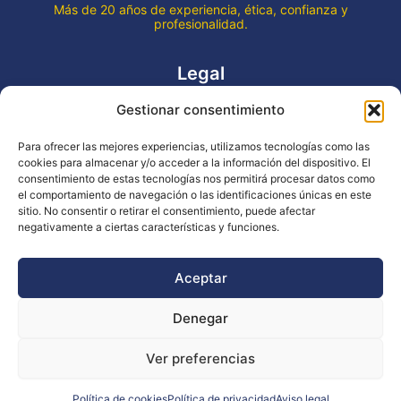
Más de 20 años de experiencia, ética, confianza y
profesionalidad.
Legal
Gestionar consentimiento
Aviso legal
Política de privacidad
Para ofrecer las mejores experiencias, utilizamos tecnologías como las
Declaración de accesibilidad
cookies para almacenar y/o acceder a la información del dispositivo. El
Política de cookies (UE)
consentimiento de estas tecnologías nos permitirá procesar datos como
el comportamiento de navegación o las identificaciones únicas en este
sitio. No consentir o retirar el consentimiento, puede afectar
negativamente a ciertas características y funciones.
Copyright © 2026 EVENTOS LA OCA
Aceptar
Denegar
Financiado por la Unión Europea - NextGenerationEU
Ver preferencias
Diseño WsM
Política de cookies
Política de privacidad
Aviso legal