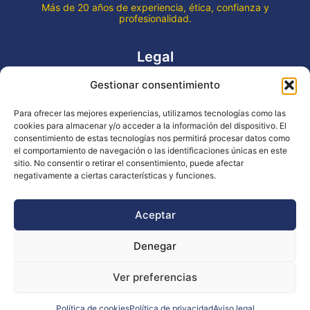
Más de 20 años de experiencia, ética, confianza y
profesionalidad.
Legal
Gestionar consentimiento
Aviso legal
Política de privacidad
Para ofrecer las mejores experiencias, utilizamos tecnologías como las
Declaración de accesibilidad
cookies para almacenar y/o acceder a la información del dispositivo. El
Política de cookies (UE)
consentimiento de estas tecnologías nos permitirá procesar datos como
el comportamiento de navegación o las identificaciones únicas en este
sitio. No consentir o retirar el consentimiento, puede afectar
negativamente a ciertas características y funciones.
Copyright © 2026 EVENTOS LA OCA
Aceptar
Denegar
Financiado por la Unión Europea - NextGenerationEU
Ver preferencias
Diseño WsM
Política de cookies
Política de privacidad
Aviso legal