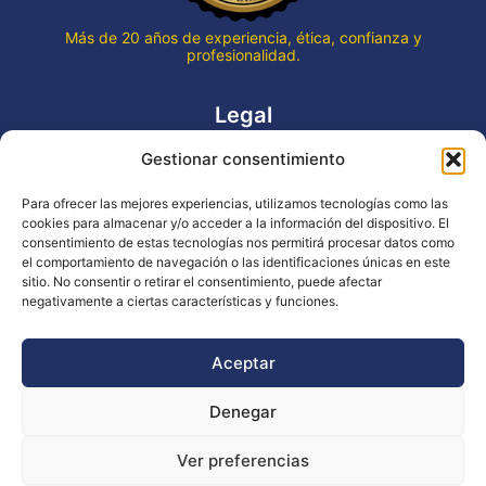
Más de 20 años de experiencia, ética, confianza y
profesionalidad.
Legal
Gestionar consentimiento
Aviso legal
Política de privacidad
Para ofrecer las mejores experiencias, utilizamos tecnologías como las
Declaración de accesibilidad
cookies para almacenar y/o acceder a la información del dispositivo. El
Política de cookies (UE)
consentimiento de estas tecnologías nos permitirá procesar datos como
el comportamiento de navegación o las identificaciones únicas en este
sitio. No consentir o retirar el consentimiento, puede afectar
negativamente a ciertas características y funciones.
Copyright © 2026 EVENTOS LA OCA
Aceptar
Denegar
Financiado por la Unión Europea - NextGenerationEU
Ver preferencias