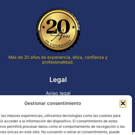
que qu
termin
hace v
Gran p
en to
Gracia
trabaj
Más de 20 años de experiencia, ética, confianza y
profesionalidad.
Legal
Aviso legal
Política de privacidad
Gestionar consentimiento
Declaración de accesibilidad
 las mejores experiencias, utilizamos tecnologías como las cookies para
Política de cookies (UE)
o acceder a la información del dispositivo. El consentimiento de estas
 nos permitirá procesar datos como el comportamiento de navegación o las
ones únicas en este sitio. No consentir o retirar el consentimiento, puede