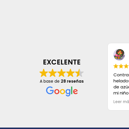
EXCELENTE
Contra
helado
A base de
28 reseñas
de azú
mi niño
mayo, s
Leer m
es Exce
buenos,
Muchas