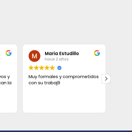
Maria Estudillo
hace 2 años
vos y
Muy formales y comprometidos
Contra
an la
con su trabaj9
con el
elegir
tipos.
Tanto 
Leer m
estaba
limpios
quedó 
cortin