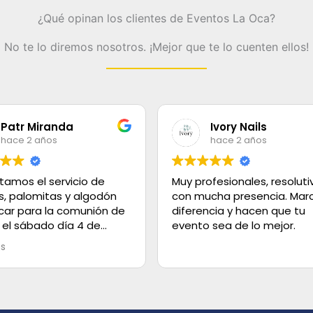
¿Qué opinan los clientes de Eventos La Oca?
No te lo diremos nosotros. ¡Mejor que te lo cuenten ellos!
Patr Miranda
Ivory Nails
hace 2 años
hace 2 años
tamos el servicio de
Muy profesionales, resoluti
s, palomitas y algodón
con mucha presencia. Marc
car para la comunión de
diferencia y hacen que tu
 el sábado día 4 de
evento sea de lo mejor.
olo decir que el servicio
ás
lente, los helados super
 el trato es de 100.
 gracias