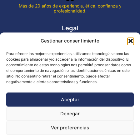
Más de 20 años de experiencia, ética, confianza y
profesionalidad.
Legal
Gestionar consentimiento
Aviso legal
Política de privacidad
Para ofrecer las mejores experiencias, utilizamos tecnologías como las
Declaración de accesibilidad
cookies para almacenar y/o acceder a la información del dispositivo. El
Política de cookies (UE)
consentimiento de estas tecnologías nos permitirá procesar datos como
el comportamiento de navegación o las identificaciones únicas en este
sitio. No consentir o retirar el consentimiento, puede afectar
negativamente a ciertas características y funciones.
Copyright © 2026 EVENTOS LA OCA
Aceptar
Denegar
Financiado por la Unión Europea - NextGenerationEU
Ver preferencias
Diseño WsM