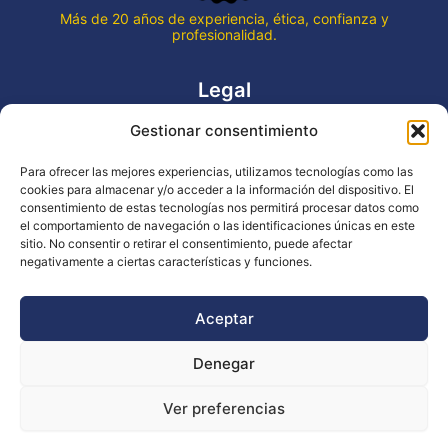
Más de 20 años de experiencia, ética, confianza y
profesionalidad.
Legal
Gestionar consentimiento
Aviso legal
Política de privacidad
Para ofrecer las mejores experiencias, utilizamos tecnologías como las
Declaración de accesibilidad
cookies para almacenar y/o acceder a la información del dispositivo. El
Política de cookies (UE)
consentimiento de estas tecnologías nos permitirá procesar datos como
el comportamiento de navegación o las identificaciones únicas en este
sitio. No consentir o retirar el consentimiento, puede afectar
negativamente a ciertas características y funciones.
Copyright © 2026 EVENTOS LA OCA
Aceptar
Denegar
Financiado por la Unión Europea - NextGenerationEU
Ver preferencias
Diseño WsM