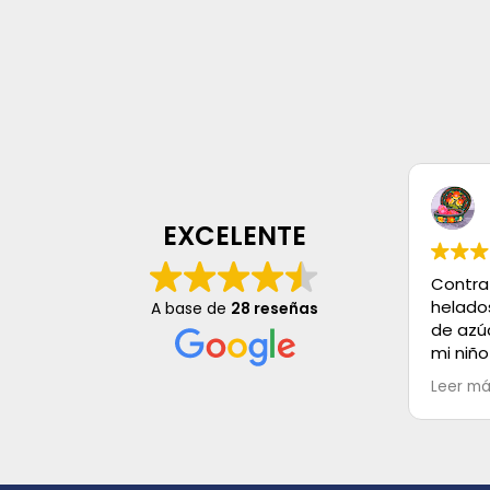
EXCELENTE
Contra
helado
A base de
28 reseñas
de azú
mi niño
mayo, s
Leer m
es Exce
buenos,
Muchas