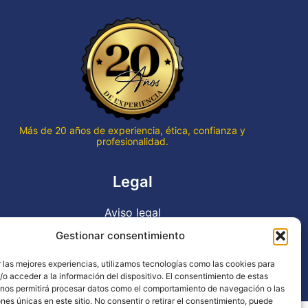
que qu
termin
hace v
Gran p
en to
Gracia
trabaj
Más de 20 años de experiencia, ética, confianza y
profesionalidad.
Legal
Aviso legal
Política de privacidad
Gestionar consentimiento
Declaración de accesibilidad
 las mejores experiencias, utilizamos tecnologías como las cookies para
Política de cookies (UE)
o acceder a la información del dispositivo. El consentimiento de estas
 nos permitirá procesar datos como el comportamiento de navegación o las
ones únicas en este sitio. No consentir o retirar el consentimiento, puede