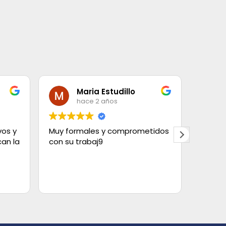
Maria Estudillo
hace 2 años
vos y
Muy formales y comprometidos
Contra
an la
con su trabaj9
con el
elegir
tipos.
Tanto 
Leer m
estaba
limpios
quedó 
cortin