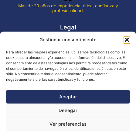
Más de 20 años de experiencia, ética, confianza y
profesionalidad.
Legal
Gestionar consentimiento
Aviso legal
Política de privacidad
Para ofrecer las mejores experiencias, utilizamos tecnologías como las
Declaración de accesibilidad
cookies para almacenar y/o acceder a la información del dispositivo. El
Política de cookies (UE)
consentimiento de estas tecnologías nos permitirá procesar datos como
el comportamiento de navegación o las identificaciones únicas en este
sitio. No consentir o retirar el consentimiento, puede afectar
negativamente a ciertas características y funciones.
Copyright © 2026 EVENTOS LA OCA
Aceptar
Denegar
Financiado por la Unión Europea - NextGenerationEU
Ver preferencias
Diseño WsM