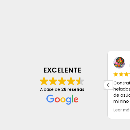
Patr Miranda
hace 2 años
EXCELENTE
Contratamos el servicio de
Muy pr
helados, palomitas y algodón
con mu
A base de
28 reseñas
de azúcar para la comunión de
difere
mi niño el sábado día 4 de
evento
mayo, solo decir que el servicio
Leer más
es Excelente, los helados super
buenos, el trato es de 100.
Muchas gracias