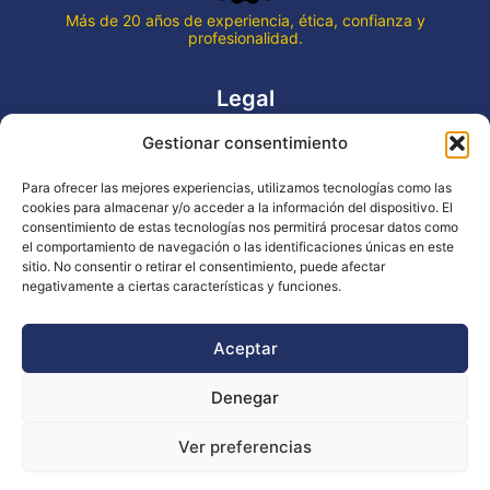
Más de 20 años de experiencia, ética, confianza y
profesionalidad.
Legal
Gestionar consentimiento
Aviso legal
Política de privacidad
Para ofrecer las mejores experiencias, utilizamos tecnologías como las
Declaración de accesibilidad
cookies para almacenar y/o acceder a la información del dispositivo. El
Política de cookies (UE)
consentimiento de estas tecnologías nos permitirá procesar datos como
el comportamiento de navegación o las identificaciones únicas en este
sitio. No consentir o retirar el consentimiento, puede afectar
negativamente a ciertas características y funciones.
Copyright © 2026 EVENTOS LA OCA
Aceptar
Denegar
Financiado por la Unión Europea - NextGenerationEU
Ver preferencias
Diseño WsM