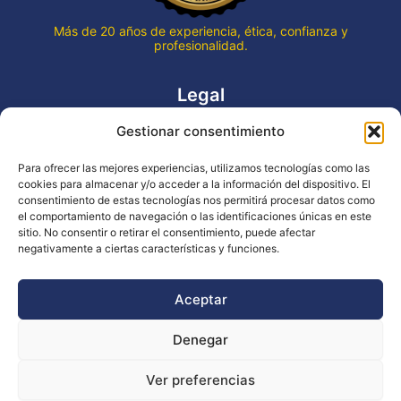
Más de 20 años de experiencia, ética, confianza y
profesionalidad.
Legal
Gestionar consentimiento
Aviso legal
Política de privacidad
Para ofrecer las mejores experiencias, utilizamos tecnologías como las
Declaración de accesibilidad
cookies para almacenar y/o acceder a la información del dispositivo. El
Política de cookies (UE)
consentimiento de estas tecnologías nos permitirá procesar datos como
el comportamiento de navegación o las identificaciones únicas en este
sitio. No consentir o retirar el consentimiento, puede afectar
negativamente a ciertas características y funciones.
Copyright © 2026 EVENTOS LA OCA
Aceptar
Denegar
Financiado por la Unión Europea - NextGenerationEU
Ver preferencias