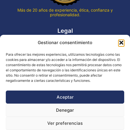
Más de 20 años de experiencia, ética, confianza y
profesionalidad.
Legal
Gestionar consentimiento
Aviso legal
Política de privacidad
Para ofrecer las mejores experiencias, utilizamos tecnologías como las
Declaración de accesibilidad
cookies para almacenar y/o acceder a la información del dispositivo. El
Política de cookies (UE)
consentimiento de estas tecnologías nos permitirá procesar datos como
el comportamiento de navegación o las identificaciones únicas en este
sitio. No consentir o retirar el consentimiento, puede afectar
negativamente a ciertas características y funciones.
Copyright © 2026 EVENTOS LA OCA
Aceptar
Denegar
Financiado por la Unión Europea - NextGenerationEU
Ver preferencias