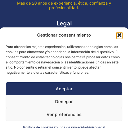
Más de 20 años de experiencia, ética, confianza y
profesionalidad.
Legal
Gestionar consentimiento
Aviso legal
Política de privacidad
Para ofrecer las mejores experiencias, utilizamos tecnologías como las
Declaración de accesibilidad
cookies para almacenar y/o acceder a la información del dispositivo. El
Política de cookies (UE)
consentimiento de estas tecnologías nos permitirá procesar datos como
el comportamiento de navegación o las identificaciones únicas en este
sitio. No consentir o retirar el consentimiento, puede afectar
negativamente a ciertas características y funciones.
Copyright © 2026 EVENTOS LA OCA
Aceptar
Denegar
Financiado por la Unión Europea - NextGenerationEU
Ver preferencias
Diseño WsM
Política de cookies
Política de privacidad
Aviso legal