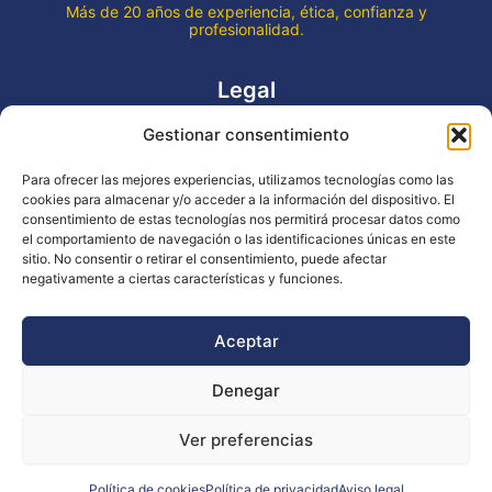
Más de 20 años de experiencia, ética, confianza y
profesionalidad.
Legal
Gestionar consentimiento
Aviso legal
Política de privacidad
Para ofrecer las mejores experiencias, utilizamos tecnologías como las
Declaración de accesibilidad
cookies para almacenar y/o acceder a la información del dispositivo. El
Política de cookies (UE)
consentimiento de estas tecnologías nos permitirá procesar datos como
el comportamiento de navegación o las identificaciones únicas en este
sitio. No consentir o retirar el consentimiento, puede afectar
negativamente a ciertas características y funciones.
Copyright © 2026 EVENTOS LA OCA
Aceptar
Denegar
Financiado por la Unión Europea - NextGenerationEU
Ver preferencias
Diseño WsM
Política de cookies
Política de privacidad
Aviso legal