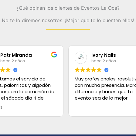
¿Qué opinan los clientes de Eventos La Oca?
No te lo diremos nosotros. ¡Mejor que te lo cuenten ellos!
Patr Miranda
Ivory Nails
hace 2 años
hace 2 años
tamos el servicio de
Muy profesionales, resoluti
s, palomitas y algodón
con mucha presencia. Marc
car para la comunión de
diferencia y hacen que tu
 el sábado día 4 de
evento sea de lo mejor.
olo decir que el servicio
ás
lente, los helados super
 el trato es de 100.
 gracias