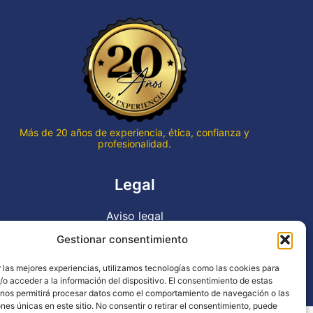
que qu
termin
hace v
Gran p
en to
Gracia
trabaj
Más de 20 años de experiencia, ética, confianza y
profesionalidad.
Legal
Aviso legal
Política de privacidad
Gestionar consentimiento
Declaración de accesibilidad
 las mejores experiencias, utilizamos tecnologías como las cookies para
Política de cookies (UE)
o acceder a la información del dispositivo. El consentimiento de estas
 nos permitirá procesar datos como el comportamiento de navegación o las
ones únicas en este sitio. No consentir o retirar el consentimiento, puede