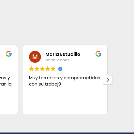
Maria Estudillo
hace 2 años
vos y
Muy formales y comprometidos
Contra
an la
con su trabaj9
con el
elegir
tipos.
Tanto 
Leer m
estaba
limpios
quedó 
cortin