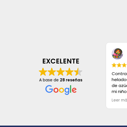
EXCELENTE
Contra
helado
A base de
28 reseñas
de azú
mi niño
mayo, s
Leer m
es Exce
buenos,
Muchas