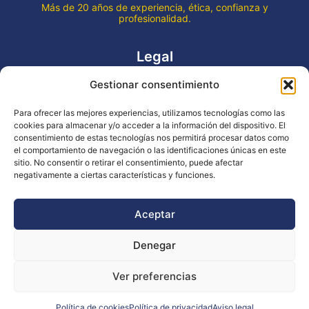
Más de 20 años de experiencia, ética, confianza y
profesionalidad.
Legal
Gestionar consentimiento
Aviso legal
Política de privacidad
Para ofrecer las mejores experiencias, utilizamos tecnologías como las
Declaración de accesibilidad
cookies para almacenar y/o acceder a la información del dispositivo. El
Política de cookies (UE)
consentimiento de estas tecnologías nos permitirá procesar datos como
el comportamiento de navegación o las identificaciones únicas en este
sitio. No consentir o retirar el consentimiento, puede afectar
negativamente a ciertas características y funciones.
Copyright © 2026 EVENTOS LA OCA
Aceptar
Denegar
Financiado por la Unión Europea - NextGenerationEU
Ver preferencias
Diseño WsM
Política de cookies
Política de privacidad
Aviso legal