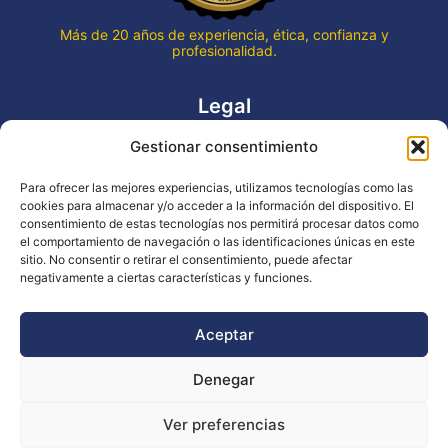
Más de 20 años de experiencia, ética, confianza y
profesionalidad.
Legal
Gestionar consentimiento
Aviso legal
Política de privacidad
Para ofrecer las mejores experiencias, utilizamos tecnologías como las
Declaración de accesibilidad
cookies para almacenar y/o acceder a la información del dispositivo. El
Política de cookies (UE)
consentimiento de estas tecnologías nos permitirá procesar datos como
el comportamiento de navegación o las identificaciones únicas en este
sitio. No consentir o retirar el consentimiento, puede afectar
negativamente a ciertas características y funciones.
Copyright © 2026 EVENTOS LA OCA
Aceptar
Denegar
Financiado por la Unión Europea - NextGenerationEU
Ver preferencias