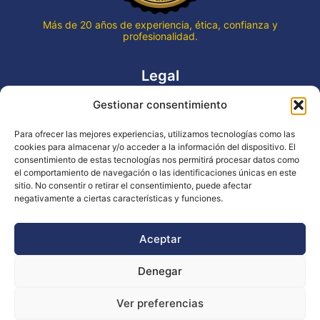
Más de 20 años de experiencia, ética, confianza y
profesionalidad.
Legal
Gestionar consentimiento
Aviso legal
Política de privacidad
Para ofrecer las mejores experiencias, utilizamos tecnologías como las
Declaración de accesibilidad
cookies para almacenar y/o acceder a la información del dispositivo. El
Política de cookies (UE)
consentimiento de estas tecnologías nos permitirá procesar datos como
el comportamiento de navegación o las identificaciones únicas en este
sitio. No consentir o retirar el consentimiento, puede afectar
negativamente a ciertas características y funciones.
Copyright © 2026 EVENTOS LA OCA
Aceptar
Denegar
Financiado por la Unión Europea - NextGenerationEU
Ver preferencias