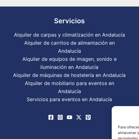
as. Se esmeran mucho en
ede todo muy bien
ado y preparado por si
Servicios
ento.
ofesionalidad y cercanía
o momento.
Alquiler de carpas y climatización en Andalucía
Alquiler de carritos de alimentación en
s Jesús por tu buen
Andalucía
!
Alquiler de equipos de imagen, sonido e
iluminación en Andalucía
Alquiler de máquinas de hostelería en Andalucía
Alquiler de mobiliario para eventos en
Andalucía
Servicios para eventos en Andalucía
Para ofrecer
almacenar y/
tecnologías