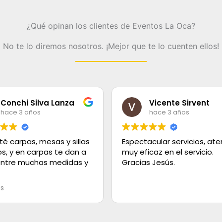
¿Qué opinan los clientes de Eventos La Oca?
No te lo diremos nosotros. ¡Mejor que te lo cuenten ellos!
Conchi Silva Lanza
Vicente Sirvent
hace 3 años
hace 3 años
é carpas, mesas y sillas
Espectacular servicios, ate
os, y en carpas te dan a
muy eficaz en el servicio.
 entre muchas medidas y
Gracias Jesús.
mesas como sillas
ás
n muy cuidados y
, y la carpa en el cesped
muy bonita con sus