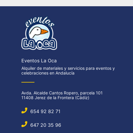
cortin
que qu
termin
hace vi
Gran pr
en tod
Gracia
trabajo
Eventos La Oca
Alquiler de materiales y servicios para eventos y
celebraciones en Andalucía
Avda. Alcalde Cantos Ropero, parcela 101
11408 Jerez de la Frontera (Cádiz)
654 92 82 71
647 20 35 96