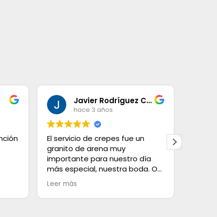
Javier Rodríguez Cabeza
hace 3 años
nción
El servicio de crepes fue un
Total
granito de arena muy
atenci
importante para nuestro día
buen p
más especial, nuestra boda. Os
cuanto
recomiendo su servicio, gente
precios
Leer más
muy cercana y un producto
excelente. Agradecido siempre.