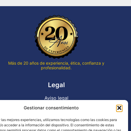
Más de 20 años de experiencia, ética, confianza y
profesionalidad.
Legal
Aviso legal
Política de privacidad
Gestionar consentimiento
Declaración de accesibilidad
 las mejores experiencias, utilizamos tecnologías como las cookies para
Política de cookies (UE)
o acceder a la información del dispositivo. El consentimiento de estas
 nos permitirá procesar datos como el comportamiento de navegación o las