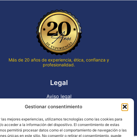
que qu
termin
hace v
Gran p
en to
Gracia
trabaj
Más de 20 años de experiencia, ética, confianza y
profesionalidad.
Legal
Aviso legal
Política de privacidad
Gestionar consentimiento
Declaración de accesibilidad
 las mejores experiencias, utilizamos tecnologías como las cookies para
Política de cookies (UE)
o acceder a la información del dispositivo. El consentimiento de estas
 nos permitirá procesar datos como el comportamiento de navegación o las
ones únicas en este sitio. No consentir o retirar el consentimiento, puede