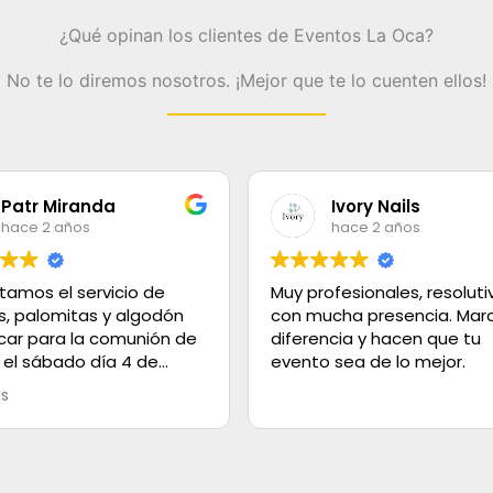
¿Qué opinan los clientes de Eventos La Oca?
No te lo diremos nosotros. ¡Mejor que te lo cuenten ellos!
Patr Miranda
Ivory Nails
hace 2 años
hace 2 años
tamos el servicio de
Muy profesionales, resoluti
s, palomitas y algodón
con mucha presencia. Marc
car para la comunión de
diferencia y hacen que tu
 el sábado día 4 de
evento sea de lo mejor.
olo decir que el servicio
ás
lente, los helados super
 el trato es de 100.
 gracias