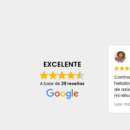
EXCELENTE
Contra
helado
A base de
28 reseñas
de azú
mi niño
mayo, s
Leer m
es Exce
buenos,
Muchas