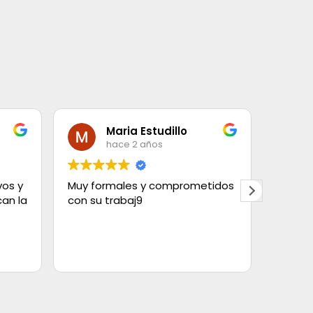
Maria Estudillo
hace 2 años
vos y
Muy formales y comprometidos
Contra
an la
con su trabaj9
con el
elegir
tipos.
Tanto 
Leer m
estaba
limpios
quedó 
cortin