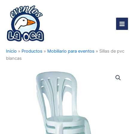
Ir
al
contenido
Main
Men
Inicio
»
Productos
»
Mobiliario para eventos
»
Sillas de pvc
blancas